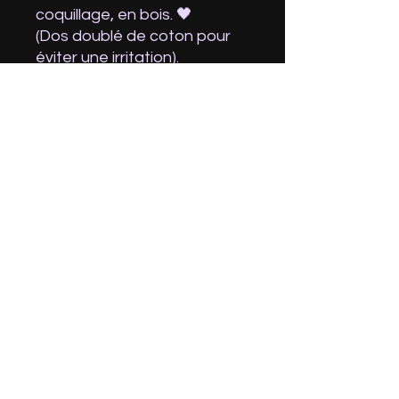
coquillage, en bois. 🖤
(Dos doublé de coton pour
éviter une irritation).
Cordons à nouer donc
réglables, la pièce principale
mesure 7x10
Une création unique, comme
une mini toile textile, prête à
être adoptée par un ou une
amoureux.se de la nature !
Attention ! Les couleurs
peuvent légèrement différer
selon votre résolution
d'écran.
Réalisé avec amour, soin,
respect.