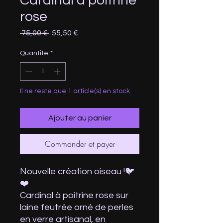
Cardinal à poitrine
rose
Prix
Prix
 75,00 € 
55,50 €
original
promotionnel
Quantité
*
Il ne reste que 1 article(s) en stock
Ajouter au panier
Commander et payer
Nouvelle création oiseau !🐦
❤️
Cardinal à poitrine rose sur
laine feutrée orné de perles
en verre artisanal, en