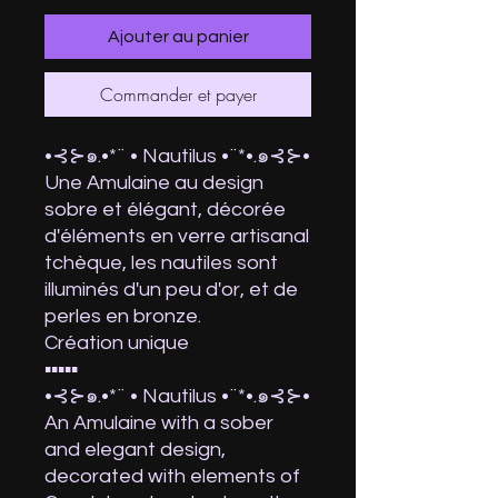
Ajouter au panier
Commander et payer
•⊰⊱๑.•*¨ • Nautilus •¨*•.๑⊰⊱•
Une Amulaine au design
sobre et élégant, décorée
d'éléments en verre artisanal
tchèque, les nautiles sont
illuminés d'un peu d'or, et de
perles en bronze.
Création unique
▪︎▪︎▪︎▪︎▪︎
•⊰⊱๑.•*¨ • Nautilus •¨*•.๑⊰⊱•
An Amulaine with a sober
and elegant design,
decorated with elements of