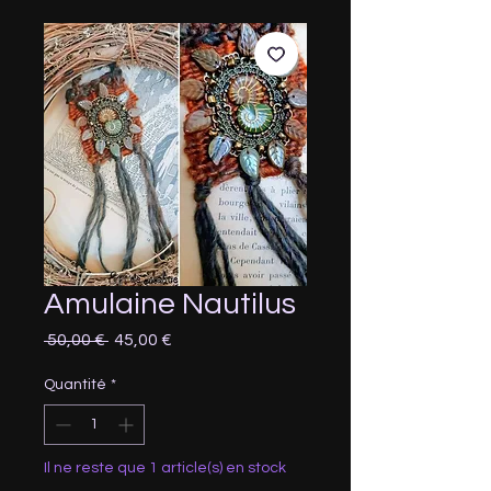
Amulaine Nautilus
Prix
Prix
 50,00 € 
45,00 €
original
promotionnel
Quantité
*
Il ne reste que 1 article(s) en stock