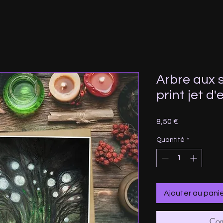
Arbre aux s
print jet d
Prix
8,50 €
Quantité
*
Ajouter au pani
Com