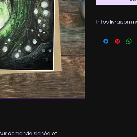
Infos livraison 
N'hésitez pas à me fa
préféré, ou bien je fe
proche de votre adr
n
 sur demande signée et