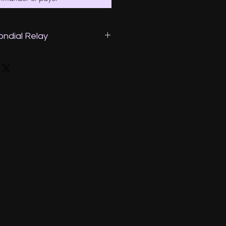
mondial Relay
ire part de votre point relais
rai en sorte de choisir le plus
esse.