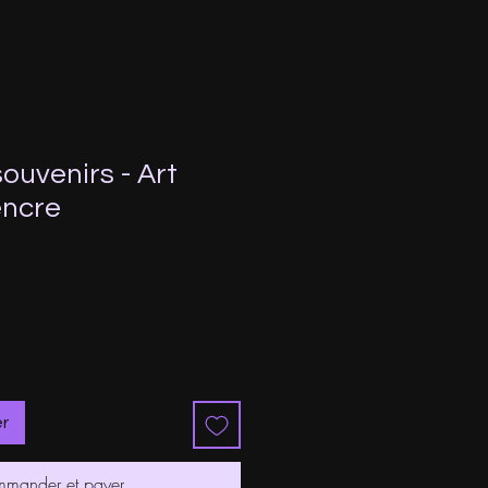
ouvenirs - Art
'encre
er
mander et payer