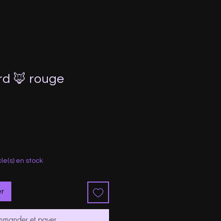
rd 🦊 rouge
cle(s) en stock
er
mander et payer