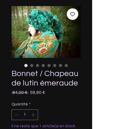
Bonnet / Chapeau
de lutin émeraude
Prix
Prix
 84,00 € 
58,80 €
original
promotionnel
Quantité
*
Il ne reste que 1 article(s) en stock