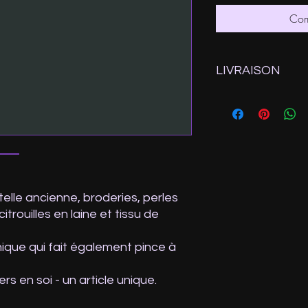
Com
LIVRAISON
Expédition depuis la
Ps: Si vous sélection
n'oubliez pas de saisi
paiement ou d'envoy
telle ancienne, broderies, perles
itrouilles en laine et tissu de
ique qui fait également pince à
s en soi - un article unique.