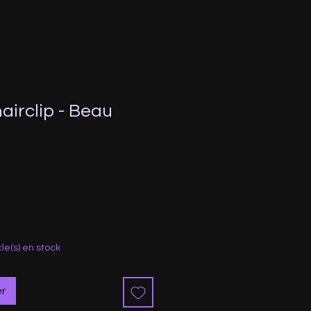
airclip - Beau
cle(s) en stock
er