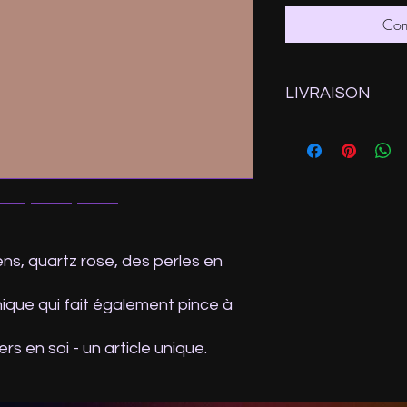
Com
LIVRAISON
Expédition depuis la
Ps: Si vous sélection
n'oubliez pas de saisi
paiement ou d'envoy
ns, quartz rose, des perles en
ique qui fait également pince à
s en soi - un article unique.