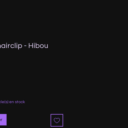
airclip - Hibou
cle(s) en stock
er