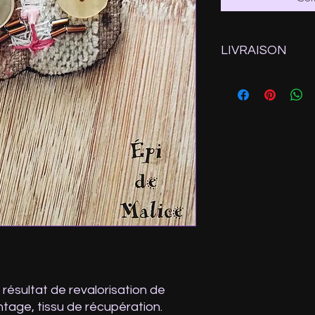
LIVRAISON
Expédition depuis la
Ps: Si vous sélection
n'oubliez pas de saisi
paiement ou d'envoy
 résultat de revalorisation de
ntage, tissu de récupération.