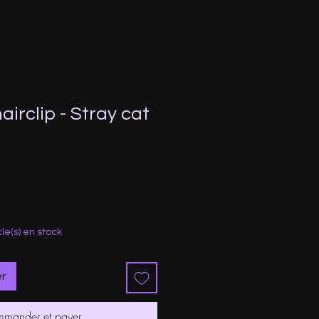
airclip - Stray cat
cle(s) en stock
er
mander et payer