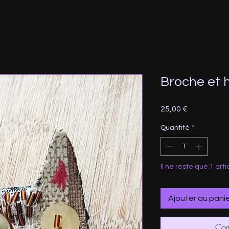
Broche et h
Prix
25,00 €
Quantité
*
Il ne reste que 1 arti
Ajouter au pani
Com