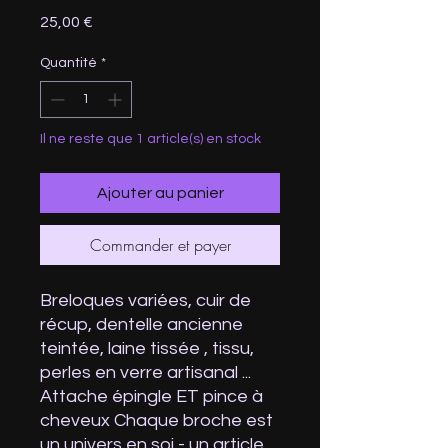
Prix
25,00 €
Quantité
*
Il ne reste que 1 article(s) en stock
Ajouter au panier
Commander et payer
Breloques variées, cuir de
récup, dentelle ancienne
teintée, laine tissée , tissu,
perles en verre artisanal ...
Attache épingle ET pince à
cheveux Chaque broche est
un univers en soi - un article