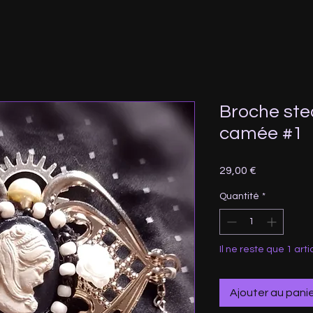
Broche st
camée #1
Prix
29,00 €
Quantité
*
Il ne reste que 1 arti
Ajouter au pani