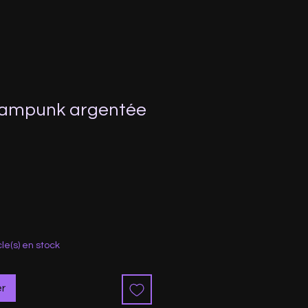
eampunk argentée
cle(s) en stock
er