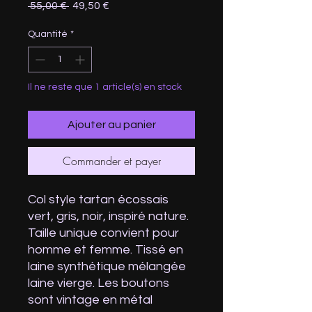
Prix
Prix
 55,00 € 
49,50 €
original
promotionnel
Quantité
*
Il ne reste que 1 article(s) en stock
Ajouter au panier
Commander et payer
Col style tartan écossais
vert, gris, noir, inspiré nature.
Taille unique convient pour
homme et femme. Tissé en
laine synthétique mélangée
laine vierge. Les boutons
sont vintage en métal