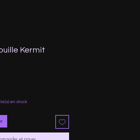
uille Kermit
ix
omotionnel
cle(s) en stock
er
mander et payer