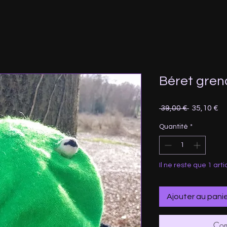
Béret greno
Prix
Pr
 39,00 € 
35,10 €
original
pr
Quantité
*
Il ne reste que 1 arti
Ajouter au pani
Com