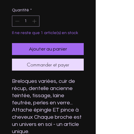
Quantité
*
Il ne reste que 1 article(s) en stock
Ajouter au panier
Commander et payer
Breloques variées, cuir de
récup, dentelle ancienne
teintée, tissage, laine
feutrée, perles en verre...
Attache épingle ET pince à
cheveux Chaque broche est
un univers en soi - un article
unique.