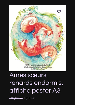
Âmes sœurs,
renards endormis,
affiche poster A3
Prix
Prix
 16,00 € 
8,00 €
original
promotionnel