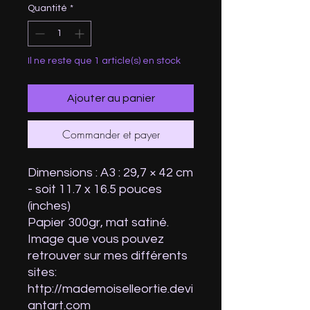
Quantité
*
Il ne reste que 1 article(s) en stock
Ajouter au panier
Commander et payer
Dimensions : A3 : 29,7 × 42 cm
- soit 11.7 x 16.5 pouces
(inches)
Papier 300gr, mat satiné.
Image que vous pouvez
retrouver sur mes différents
sites:
http://mademoiselleortie.devi
antart.com