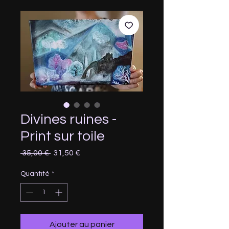
Divines ruines -
Print sur toile
Prix
Prix
 35,00 € 
31,50 €
original
promotionnel
Quantité
*
Ajouter au panier