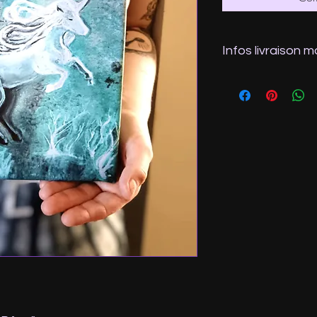
Infos livraison 
N'hésitez pas à me fa
préféré, ou bien je fe
proche de votre adr