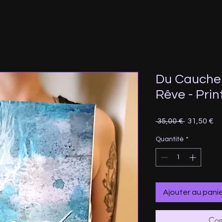
Du Cauche
Rêve - Print
Prix
Pr
 35,00 € 
31,50 €
original
pr
Quantité
*
Ajouter au pani
Com