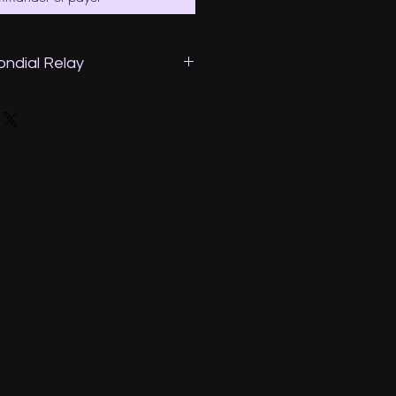
mondial Relay
ire part de votre point relais
rai en sorte de choisir le plus
esse.