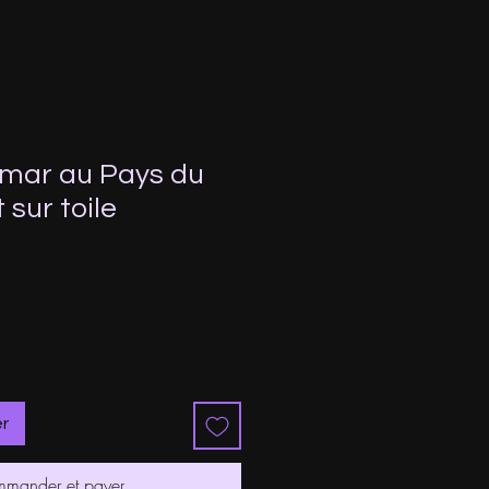
mar au Pays du
 sur toile
ix
omotionnel
er
mander et payer