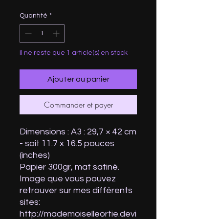
original
promotionnel
Quantité
*
Il ne reste que 1 article(s) en stock
Ajouter au panier
Commander et payer
Dimensions : A3 : 29,7 × 42 cm
- soit 11.7 x 16.5 pouces
(inches)
Papier 300gr, mat satiné.
Image que vous pouvez
retrouver sur mes différents
sites:
http://mademoiselleortie.devi