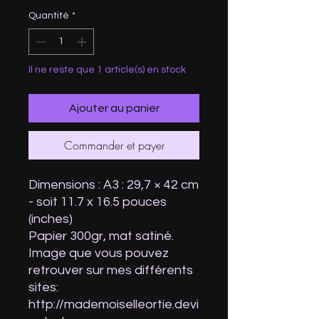
Quantité
*
Il ne reste que 1 article(s) en stock
Ajouter au panier
Commander et payer
Dimensions : A3 : 29,7 × 42 cm
- soit 11.7 x 16.5 pouces
(inches)
Papier 300gr, mat satiné.
Image que vous pouvez
retrouver sur mes différents
sites:
http://mademoiselleortie.devi