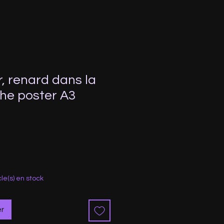
r, renard dans la
che poster A3
motionnel
cle(s) en stock
er