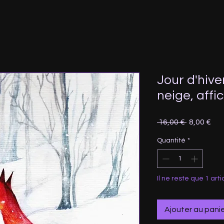
Jour d'hive
neige, affi
Prix
Prix
 16,00 € 
8,00 €
original
pro
Quantité
*
Il ne reste que 1 arti
Ajouter au pani