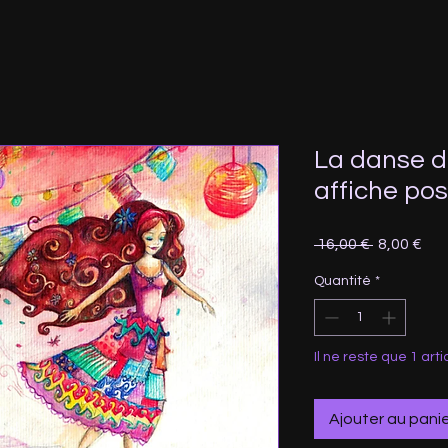
La danse d
affiche pos
Prix
Prix
 16,00 € 
8,00 €
original
pro
Quantité
*
Il ne reste que 1 arti
Ajouter au pani