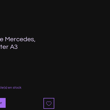
e Mercedes,
ter A3
motionnel
cle(s) en stock
er