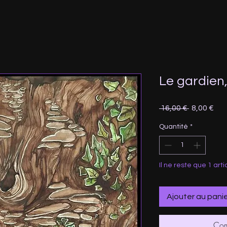
Le gardien,
Prix
Prix
 16,00 € 
8,00 €
original
pro
Quantité
*
Il ne reste que 1 arti
Ajouter au pani
Com