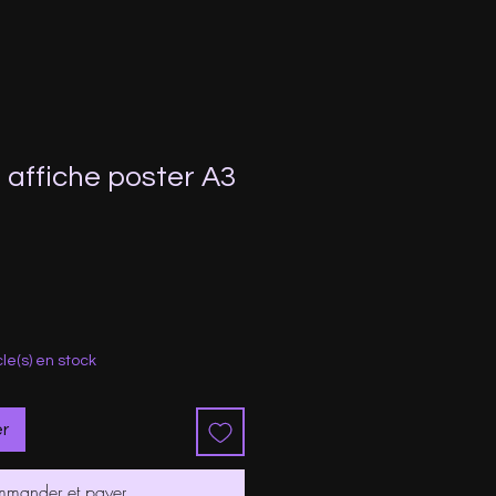
 affiche poster A3
motionnel
cle(s) en stock
er
mander et payer