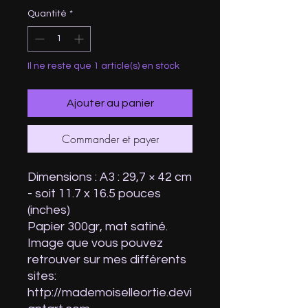
Quantité
*
Il ne reste que 1 article(s) en stock
Ajouter au panier
Commander et payer
Dimensions : A3 : 29,7 × 42 cm
- soit 11.7 x 16.5 pouces
(inches)
Papier 300gr, mat satiné.
Image que vous pouvez
retrouver sur mes différents
sites:
http://mademoiselleortie.devi