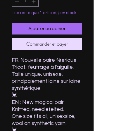
Il ne reste que 1 article(s) en stock
Ajouter au panier
Commander et payer
FR: Nouvelle paire féerique
Tricot, feutrage à l'aiguille.
Taille unique, unisexe,
principalement laine sur laine
synthétique
💓
EN : New magical pair
Knitted, needlefelted.
One size fits all, unisexsize,
wool on synthetic yarn
💓