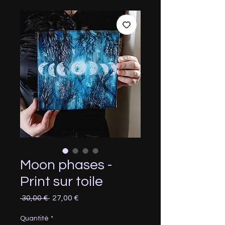
Moon phases -
Print sur toile
Prix
Prix
 30,00 € 
27,00 €
original
promotionnel
Quantité
*