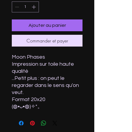
Ajouter au panier
Commander et payer
Moon Phases
Impression sur toile haute
qualité
...Petit plus : on peut le
regarder dans le sens qu'on
veut.
Format 20x20
(⁠◍⁠•⁠ᴗ⁠•⁠◍⁠)⁠✧⁠*⁠。