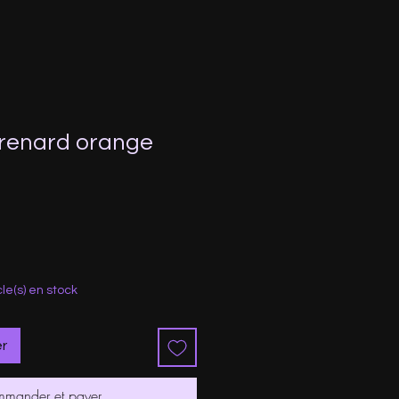
renard orange
ix
omotionnel
cle(s) en stock
er
mander et payer