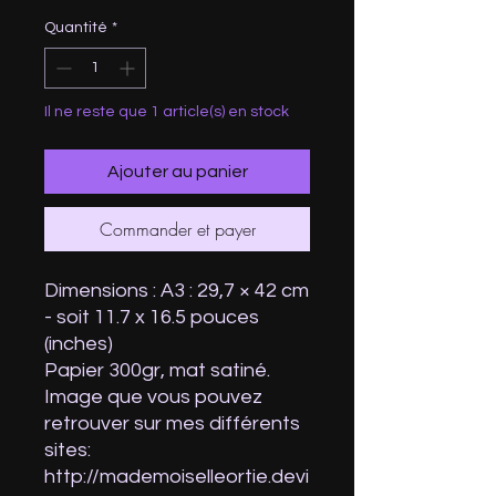
Quantité
*
Il ne reste que 1 article(s) en stock
Ajouter au panier
Commander et payer
Dimensions : A3 : 29,7 × 42 cm
- soit 11.7 x 16.5 pouces
(inches)
Papier 300gr, mat satiné.
Image que vous pouvez
retrouver sur mes différents
sites:
http://mademoiselleortie.devi