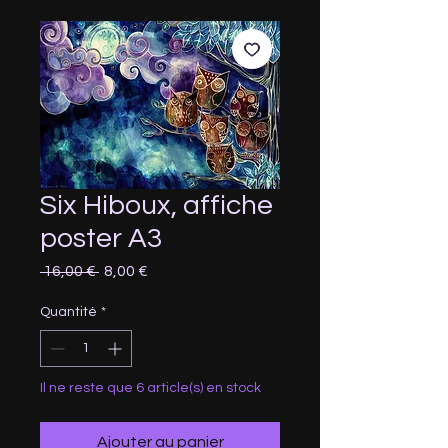
Six Hiboux, affiche
poster A3
Prix
Prix
 16,00 € 
8,00 €
original
promotionnel
Quantité
*
Il ne reste que 6 article(s) en stock
Ajouter au panier