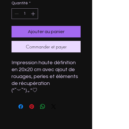
Quantité
*
Ajouter au panier
Commander et payer
Impression haute définition
en 20x20 cm avec ajout de
rouages, perles et éléments
de récupération
(⁠*⁠˘⁠︶⁠˘⁠*⁠)⁠.⁠｡⁠*⁠♡