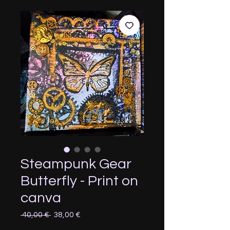
Steampunk Gear
Butterfly - Print on
canva
Prix
Prix
 40,00 € 
38,00 €
original
promotionnel