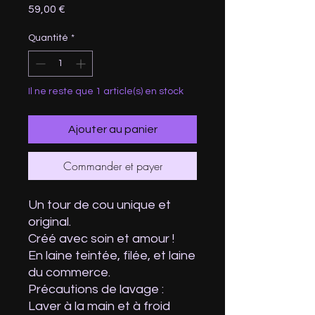
Prix
59,00 €
Quantité
*
Il ne reste que 1 article(s) en stock
Ajouter au panier
Commander et payer
Un tour de cou unique et
original.
Créé avec soin et amour !
En laine teintée, filée, et laine
du commerce.
Précautions de lavage :
Laver à la main et à froid