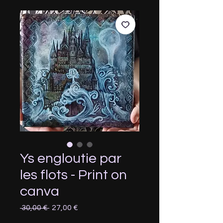
Ys engloutie par
les flots - Print on
canva
Prix
Prix
 30,00 € 
27,00 €
original
promotionnel