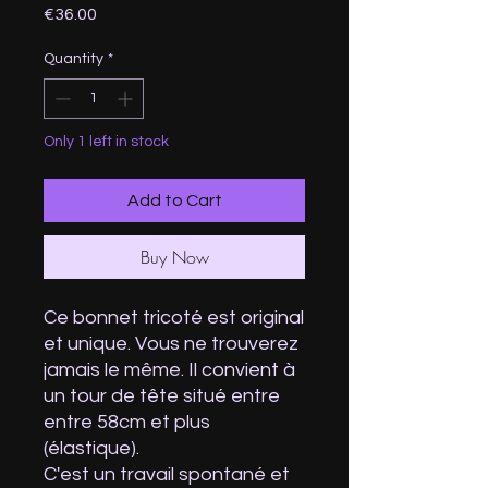
Price
€36.00
Quantity
*
Only 1 left in stock
Add to Cart
Buy Now
Ce bonnet tricoté est original
et unique. Vous ne trouverez
jamais le même. Il convient à
un tour de tête situé entre
entre 58cm et plus
(élastique).
C'est un travail spontané et