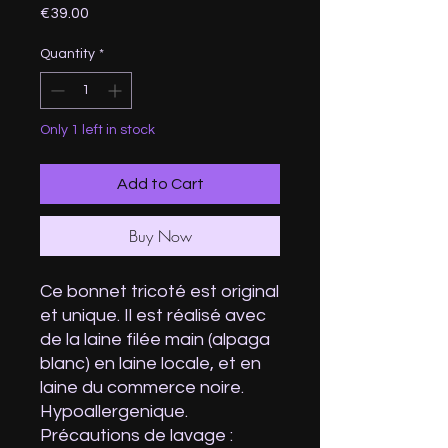
Price
€39.00
Quantity
*
Only 1 left in stock
Add to Cart
Buy Now
Ce bonnet tricoté est original
et unique. Il est réalisé avec
de la laine filée main (alpaga
blanc) en laine locale, et en
laine du commerce noire.
Hypoallergenique.
Précautions de lavage :