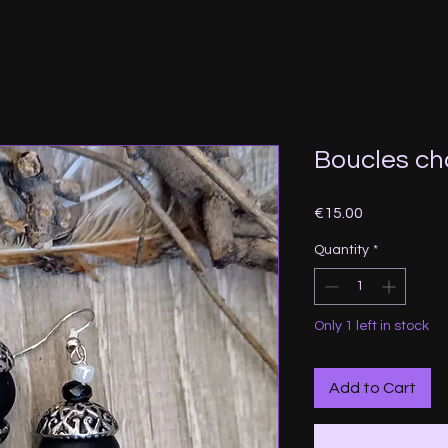
Boucles ch
Price
€15.00
Quantity
*
Only 1 left in stock
Add to Cart