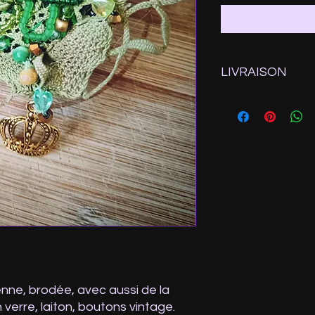
LIVRAISON
Expédition depuis la
Ps: Si vous sélection
n'oubliez pas de saisi
paiement ou d'envoy
enne, brodée, avec aussi de la
 verre, laiton, boutons vintage.