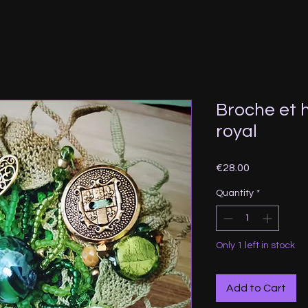
Broche et h
royal
Price
€28.00
Quantity
*
Only 1 left in stock
Add to Cart