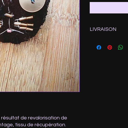
LIVRAISON
Expédition depuis la
Ps: Si vous sélection
n'oubliez pas de saisi
paiement ou d'envoy
 résultat de revalorisation de
ntage, tissu de récupération.