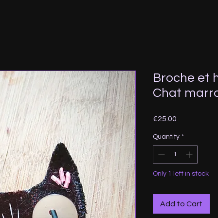
Broche et h
Chat marr
Price
€25.00
Quantity
*
Only 1 left in stock
Add to Cart