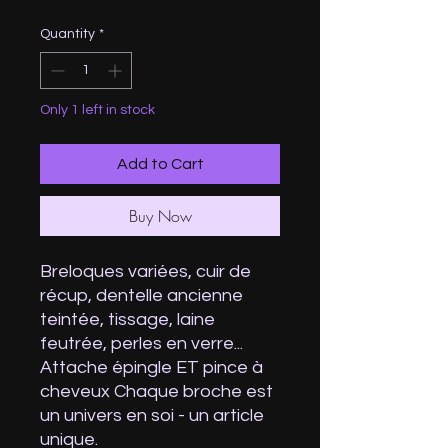
Quantity
*
Only 1 left in stock
Add to Cart
Buy Now
Breloques variées, cuir de
récup, dentelle ancienne
teintée, tissage, laine
feutrée, perles en verre...
Attache épingle ET pince à
cheveux Chaque broche est
un univers en soi - un article
unique.