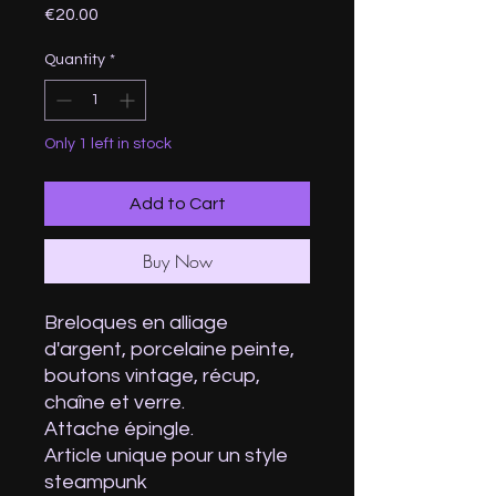
Price
€20.00
Quantity
*
Only 1 left in stock
Add to Cart
Buy Now
Breloques en alliage
d'argent, porcelaine peinte,
boutons vintage, récup,
chaîne et verre.
Attache épingle.
Article unique pour un style
steampunk