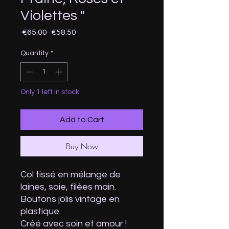
Violettes "
Regular
Sale
 €65.00 
€58.50
Price
Price
Quantity
*
Only 1 left in stock
Add to Cart
Buy Now
Col tissé en mélange de
laines, soie, filées main.
Boutons jolis vintage en
plastique.
Créé avec soin et amour !