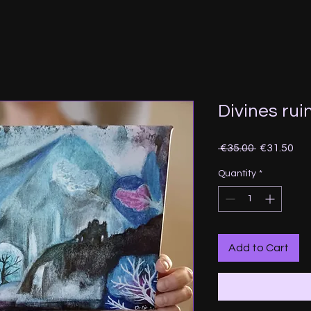
Divines ruin
Regular
Sal
 €35.00 
€31.50
Price
Pri
Quantity
*
Add to Cart