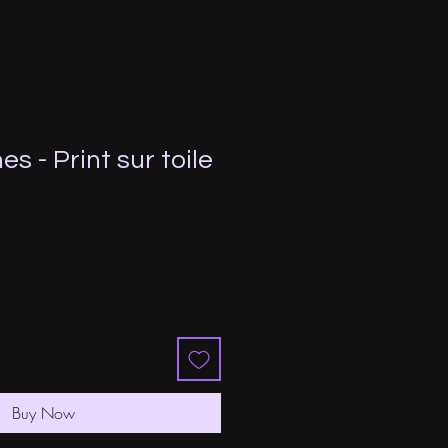
es - Print sur toile
e
ce
Buy Now