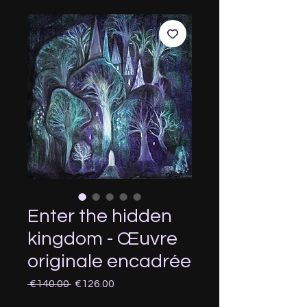
Enter the hidden
kingdom - Œuvre
originale encadrée
Regular
Sale
 €140.00 
€126.00
Price
Price