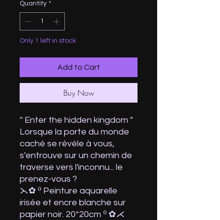
Quantity
*
Only 1 left in stock
Add to Cart
Buy Now
'' Enter the hidden kingdom "
Lorsque la porte du monde
caché se révèle à vous,
s'entrouve sur un chemin de
traverse vers l'inconnu... le
prenez-vous ?
⋋⁠✿⁠ ⁠⁰⁠ Peinture aquarelle
irisée et encre blanche sur
papier noir. 20*20cm ⁰⁠ ⁠✿⁠⋌