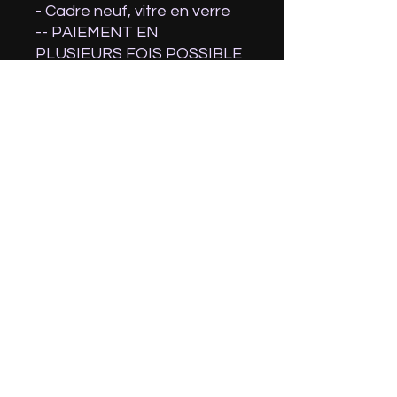
- Cadre neuf, vitre en verre
-- PAIEMENT EN
PLUSIEURS FOIS POSSIBLE
(Contactez-moi) --
#forestcore #dreamcore
#treecore #magictree
#magictreehouse #reverie
#secretdoor #anotherworld
#fromanotherworld
#fairiesarereal
#hiddenplaces
#forbiddenforest
#secretkingdom
#secretplace #itsasecret
#hiddendoor #surreal
#unreal encres.