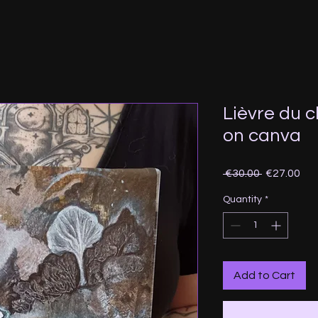
Lièvre du c
on canva
Regular
Sal
 €30.00 
€27.00
Price
Pri
Quantity
*
Add to Cart