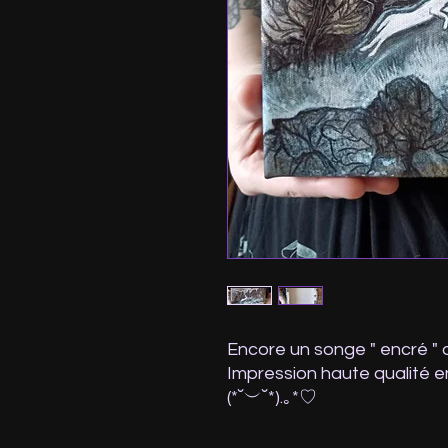
Encore un songe " encré " d
Impression haute qualité 
(⁠*⁠˘⁠︶⁠˘⁠*⁠)⁠.⁠｡⁠*⁠♡