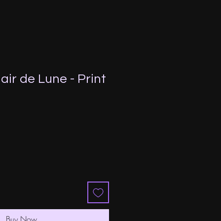
lair de Lune - Print
e
ce
Buy Now