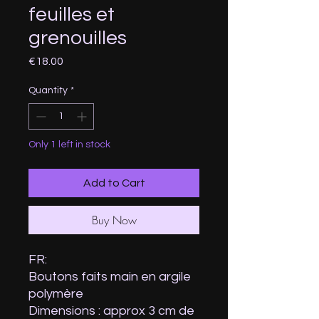
feuilles et
grenouilles
Price
€18.00
Quantity
*
Only 1 left in stock
Add to Cart
Buy Now
FR:
Boutons faits main en argile
polymère
Dimensions : approx 3 cm de