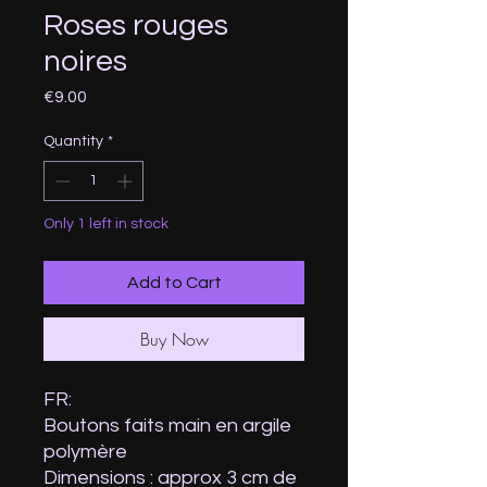
Roses rouges
noires
Price
€9.00
Quantity
*
Only 1 left in stock
Add to Cart
Buy Now
FR:
Boutons faits main en argile
polymère
Dimensions : approx 3 cm de