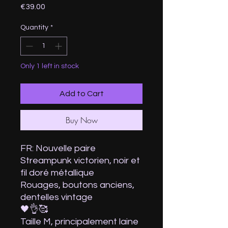
Price
€39.00
Quantity
*
Only 1 left in stock
Add to Cart
Buy Now
FR: Nouvelle paire
Streampunk victorien, noir et
fil doré métallique
Rouages, boutons anciens,
dentelles vintage
🖤👌🥰
Taille M, principalement laine