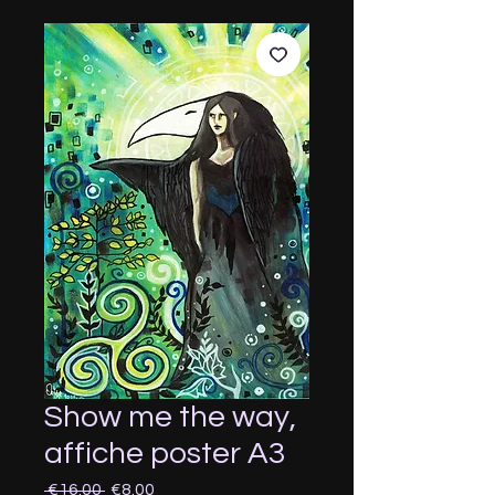
Show me the way,
affiche poster A3
Regular
Sale
 €16.00 
€8.00