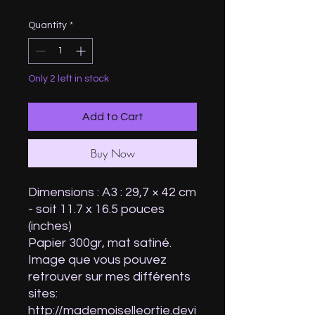
Price
Price
Quantity
*
Only 2 left in stock
Add to Cart
Buy Now
Dimensions : A3 : 29,7 × 42 cm
- soit 11.7 x 16.5 pouces
(inches)
Papier 300gr, mat satiné.
Image que vous pouvez
retrouver sur mes différents
sites:
http://mademoiselleortie.devi