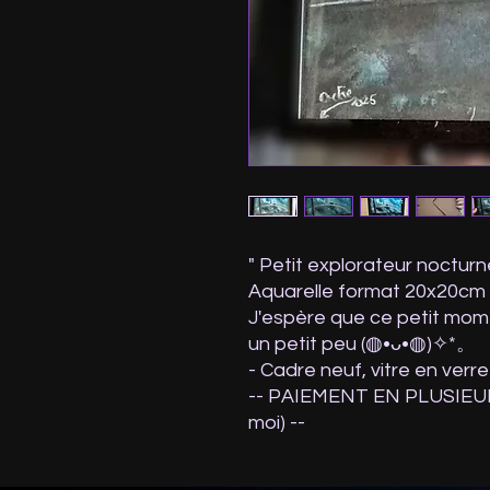
Aquarelle format 20x20cm
J'espère que ce petit mom
un petit peu (⁠◍⁠•⁠ᴗ⁠•⁠◍⁠)⁠✧⁠*⁠。
- Cadre neuf, vitre en verre
-- PAIEMENT EN PLUSIEUR
moi) --