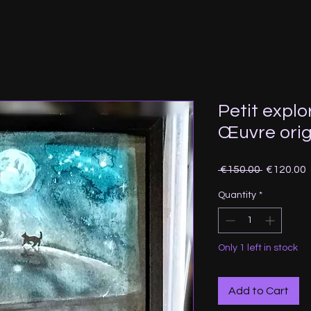
Petit explo
Œuvre orig
Regular
 €150.00 
€120.00
Price
P
Quantity
*
Only 1 left in stock
Add to Cart