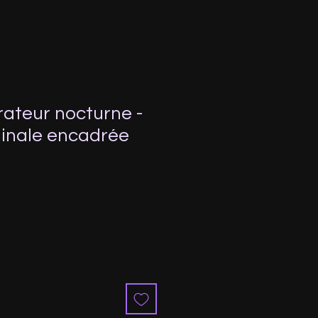
rateur nocturne -
inale encadrée
Sale
rice