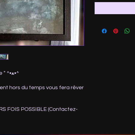
" Petit explorateur nocturne " ^⁠•⁠ﻌ⁠•⁠^
ent hors du temps vous fera rêver
S FOIS POSSIBLE (Contactez-