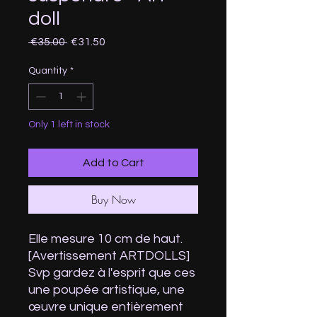
doll
Regular
Sale
 €35.00 
€31.50
Price
Price
Quantity
*
Only 1 left in stock
Add to Cart
Buy Now
Elle mesure 10 cm de haut.
[Avertissement ARTDOLLS]
Svp gardez à l'esprit que ces
une poupée artistique, une
œuvre unique entièrement