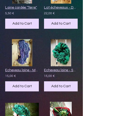
Laine cardée "Terre"
Lot écheveaux - Doux nuage
5,50 €
22,00 €
Add to Cart
Add to Cart
Echeveau laine - Mûre écrasée
Echeveau laine - Sous le gui
15,00 €
15,00 €
Add to Cart
Add to Cart