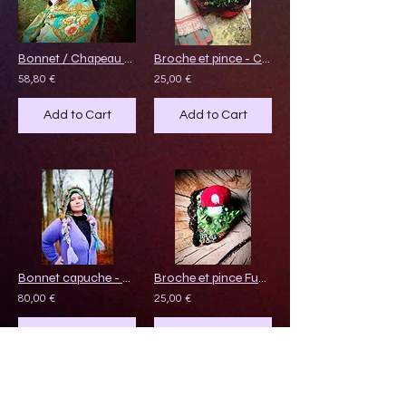
Bonnet / Chapeau de lutin émeraude
Broche et pince - Coloquinte en fleur
58,80 €
25,00 €
Add to Cart
Add to Cart
Bonnet capuche - Magie des Fées
Broche et pince Fungitastique
80,00 €
25,00 €
Add to Cart
Add to Cart